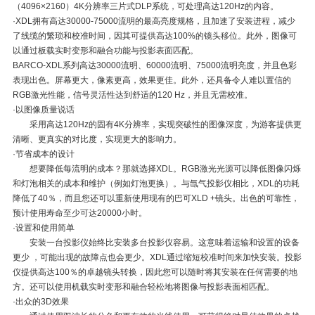
（4096×2160）4K分辨率三片式DLP系统，可处理高达120Hz的内容。
·XDL拥有高达30000-75000流明的最高亮度规格，且加速了安装进程，减少
了线缆的繁琐和校准时间，因其可提供高达100%的镜头移位。此外，图像可
以通过板载实时变形和融合功能与投影表面匹配。
BARCO-XDL系列高达30000流明、60000流明、75000流明亮度，并且色彩
表现出色。屏幕更大，像素更高，效果更佳。此外，还具备令人难以置信的
RGB激光性能，信号灵活性达到舒适的120 Hz，并且无需校准。
·以图像质量说话
采用高达120Hz的固有4K分辨率，实现突破性的图像深度，为游客提供更
清晰、更真实的对比度，实现更大的影响力。
·节省成本的设计
想要降低每流明的成本？那就选择XDL。RGB激光光源可以降低图像闪烁
和灯泡相关的成本和维护（例如灯泡更换）。与氙气投影仪相比，XDL的功耗
降低了40％，而且您还可以重新使用现有的巴可XLD +镜头。出色的可靠性，
预计使用寿命至少可达20000小时。
·设置和使用简单
安装一台投影仪始终比安装多台投影仪容易。这意味着运输和设置的设备
更少 ，可能出现的故障点也会更少。XDL通过缩短校准时间来加快安装。投影
仪提供高达100％的卓越镜头转换，因此您可以随时将其安装在任何需要的地
方。还可以使用机载实时变形和融合轻松地将图像与投影表面相匹配。
·出众的3D效果